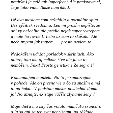
predtým) je celé tak Imperfect ! Ale predstavte si,
že je toho viac. Takže napríklad.
Už dva mesiace som nežehlila a normálne spím.
Bez výčitiek svedomia. Len mi prosím nepíšte, že
ani vy nežehlíte ale prádlo nejak super vytrepete
a máte ho rovné !! Lebo už som to skúšala. Ale
nech trepem jak trepem …. proste neviem to …
Nedokážem udržať poriadok v skriniach. Ako
dobre, toto ma aj celkom štve ale ja za to
nemôžem. Fakt! Proste genetika ! Že segra !!
Komandujem manžela. No to je samozrejme
v pohode. Ale on presne vie o čo sa snažím a má
to na háku. V podstate musím poslúchať doma
ja! No uznajte, existuje väčšie zlyhanie ženy ?
Moje dieťa ma istý čas volalo mamčuľa srančuľa
a ja sa ani za ten svet nepriznám, na základe