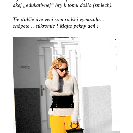
akej „edukatívnej“ hry k tomu došlo (smiech).
Tie ďalšie dve veci som radšej vymazala…
chápete …súkromie ! Majte pekný deň !