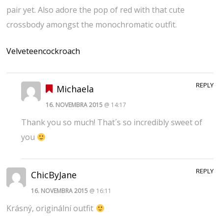
pair yet. Also adore the pop of red with that cute
crossbody amongst the monochromatic outfit.
Velveteencockroach
REPLY
Michaela
16. NOVEMBRA 2015
@ 14:17
Thank you so much! That´s so incredibly sweet of
you
REPLY
ChicByJane
16. NOVEMBRA 2015
@ 16:11
Krásný, originální outfit