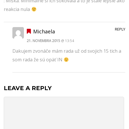
: Miška. Minimálne si ich šokovala a to je stále lepšie ako
reakcia nula
REPLY
Michaela
21. NOVEMBRA 2015
@ 13:54
Dakujem zvonáče mám rada už od svojich 15 tich a
som rada že sú opäť IN
LEAVE A REPLY