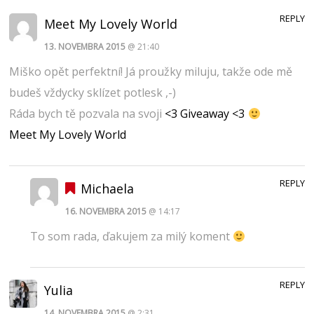
REPLY
Meet My Lovely World
13. NOVEMBRA 2015
@ 21:40
Miško opět perfektní! Já proužky miluju, takže ode mě
budeš vždycky sklízet potlesk ,-)
Ráda bych tě pozvala na svoji
<3 Giveaway <3
Meet My Lovely World
REPLY
Michaela
16. NOVEMBRA 2015
@ 14:17
To som rada, ďakujem za milý koment
REPLY
Yulia
14. NOVEMBRA 2015
@ 2:31