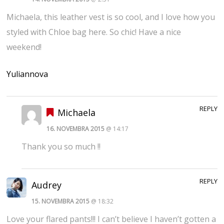
Michaela, this leather vest is so cool, and I love how you
styled with Chloe bag here. So chic! Have a nice
weekend!
Yuliannova
REPLY
Michaela
16. NOVEMBRA 2015
@ 14:17
Thank you so much !!
REPLY
Audrey
15. NOVEMBRA 2015
@ 18:32
Love your flared pants!!! I can’t believe I haven’t gotten a