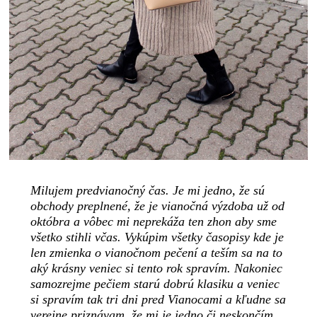
Milujem predvianočný čas. Je mi jedno, že sú
obchody preplnené, že je vianočná výzdoba už od
októbra a vôbec mi neprekáža ten zhon aby sme
všetko stihli včas. Vykúpim všetky časopisy kde je
len zmienka o vianočnom pečení a teším sa na to
aký krásny veniec si tento rok spravím. Nakoniec
samozrejme pečiem starú dobrú klasiku a veniec
si spravím tak tri dni pred Vianocami a kľudne sa
verejne priznávam, že mi je jedno či neskončím