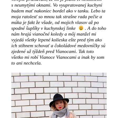
s neumytými oknami. Vo vyupratovanej kuchyni
budem mať nakoniec bordel ako v tanku. Lebo ta
moja ratolesť so mnou tak strašne rada pečie a
múka je fakt že všade, od mojich vlasov až po
spodné šuplíky v kuchynskej linke
. A do toho
nám hrajú vianočné koledy a môj manžel mi
vyjedá všetky lepené kolieska ešte pred tým ako
ich stihnem schovať a čokoládové medovníčky sú
zjedené už týždeň pred Vianocami. Tak toto
všetko mi robí Vianoce Vianocami a inak by som
to ani nechcela.